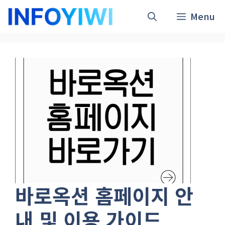
컨
Menu
텐
츠
로
건
너
뛰
기
바로옥션 홈페이지 안
내 및 이용 가이드