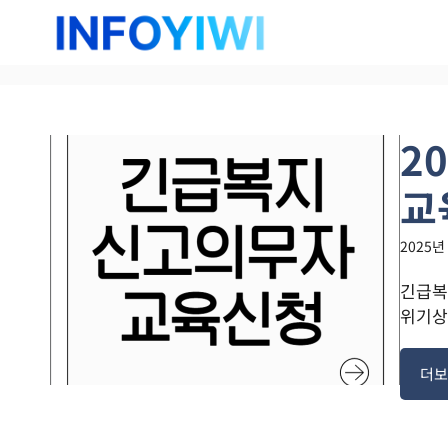
컨
텐
츠
로
건
너
2
뛰
기
교
2025년
긴급복
위기상
더보