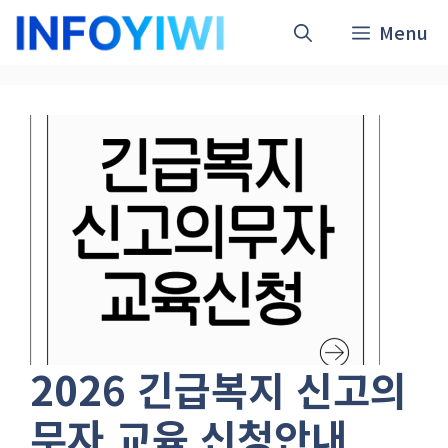
컨
Menu
텐
츠
로
건
너
뛰
기
2026 긴급복지 신고의
무자 교육 신청안내