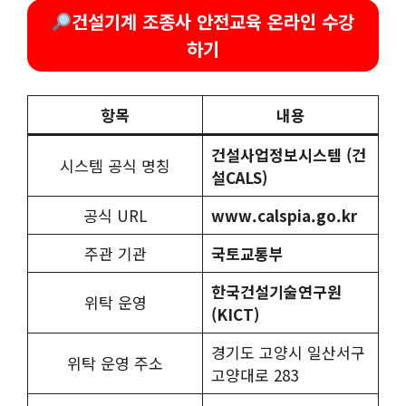
건설기계 조종사 안전교육 온라인 수강
하기
항목
내용
건설사업정보시스템 (건
시스템 공식 명칭
설CALS)
공식 URL
www.calspia.go.kr
주관 기관
국토교통부
한국건설기술연구원
위탁 운영
(KICT)
경기도 고양시 일산서구
위탁 운영 주소
고양대로 283