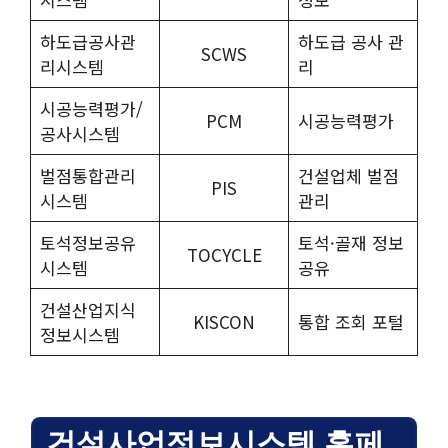
하도급공사관
하도급 공사 관
SCWS
리시스템
리
시공능력평가/
PCM
시공능력평가
공사시스템
벌점통합관리
건설업체 벌점
PIS
시스템
관리
토석정보공유
토석·골재 정보
TOCYCLE
시스템
공유
건설산업지식
KISCON
통합 조회 포털
정보시스템
건설사업정보시스템 홈페