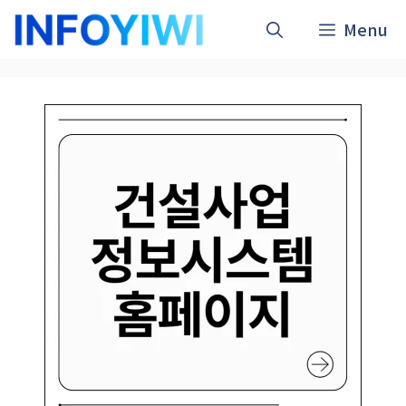
컨
Menu
텐
츠
로
건
너
뛰
기