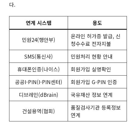
다.
연계 시스템
용도
온라인 허가증 발급, 신
민원24(행안부)
청수수료 전자지불
SMS(통신사)
민원처리 현황 안내
휴대폰인증(나이스)
회원가입 실명확인
공공I-PIN(I-PIN센터)
회원가입 G-PIN 인증
디브레인(dBrain)
국유재산 정보 연계
품질검사기관 등록정보
건설용역(협회)
연계