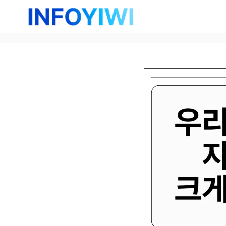
컨
텐
츠
로
건
너
뛰
기