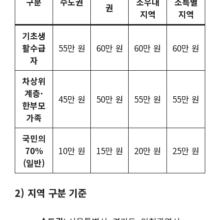
구분
수도권
소우대
소특별
권
지역
지역
기초생
활수급
55만 원
60만 원
60만 원
60만 원
자
차상위
계층·
45만 원
50만 원
55만 원
55만 원
한부모
가족
국민의
70%
10만 원
15만 원
20만 원
25만 원
(일반)
2) 지역 구분 기준