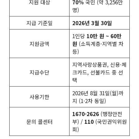
지원 대상
70%
국민 (약 3,256만
명)
지급 기준일
2026년 3월 30일
1인당
10만 원 ~ 60만
지원금액
원
(소득계층·지역별 차
등)
지역사랑상품권, 신용·체
지급수단
크카드, 선불카드 중 선
택
2026년 8월 31일(월)까
사용기한
지 (1·2차 동일)
1670-2626
(행정안전
문의 콜센터
부) /
110
(국민권익위원
회)