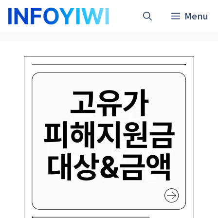
컨
Menu
텐
츠
로
건
너
뛰
기